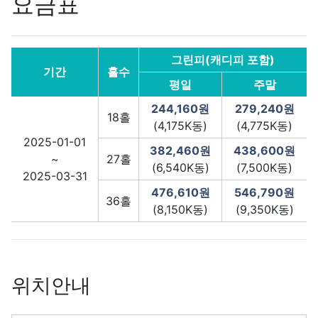
요금표
그린피(캐디피 포함)
기간
홀수
평일
주말
244,160원
279,240원
18홀
(4,175K동)
(4,775K동)
2025-01-01
382,460원
438,600원
~
27홀
(6,540K동)
(7,500K동)
2025-03-31
476,610원
546,790원
36홀
(8,150K동)
(9,350K동)
위치안내