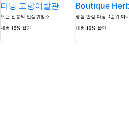
다낭 고향이발관
Boutique Her
Read more
인생귀청소
오랜 전통의 인생귀청소
평점 만점 다낭 0순위 마
제휴
15%
할인
제휴
10%
할인