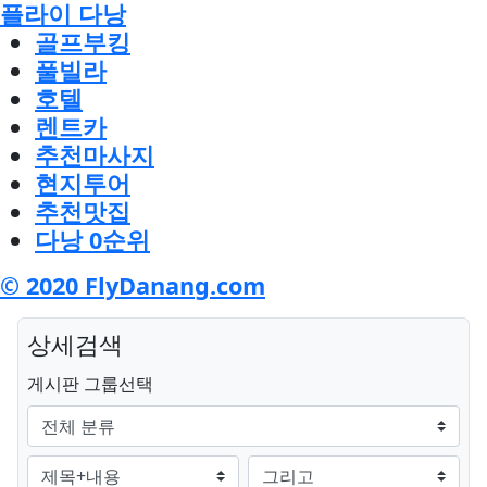
플라이 다낭
골프부킹
풀빌라
호텔
렌트카
추천마사지
현지투어
추천맛집
다낭 0순위
© 2020 FlyDanang.com
상세검색
그룹
게시판 그룹선택
검색조건
검색방법